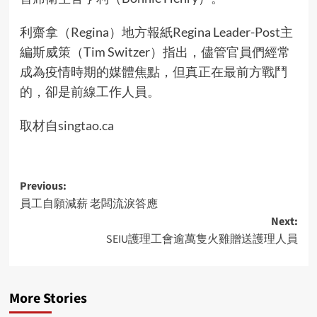
利齋拿（Regina）地方報紙Regina Leader-Post主
編斯威策（Tim Switzer）指出，儘管官員們經常
成為疫情時期的媒體焦點，但真正在最前方戰鬥
的，卻是前線工作人員。
取材自
singtao.ca
Post
Previous:
員工自願減薪 老闆流淚答應
navigation
Next:
SEIU護理工會逾萬隻火雞贈送護理人員
More Stories