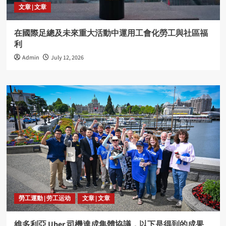
文章 | 文章
在國際足總及未來重大活動中運用工會化勞工與社區福
利
Admin
July 12, 2026
勞工運動 | 劳工运动
文章 | 文章
維多利亞 Uber 司機達成集體協議，以下是得到的成果