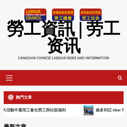
Skip
to
content
勞工資訊 | 劳工
资讯
CANADIAN CHINESE LABOUR NEWS AND INFORMATION
radio
USW工會幫助會員對抗欺壓
Primary
4
Menu
radio
熱門文章
SEIU會員親述工會的好
5
運用工會化勞工與社區福利
維多利亞 Uber 司機達成
新聞 | 新闻
機場安檢人員透過仲裁取得加薪和福利
radio