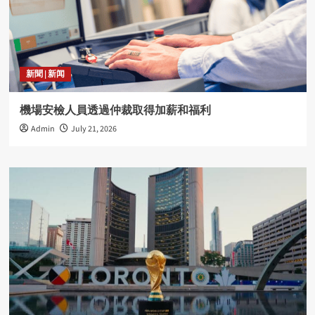
4
radio
新聞 | 新闻
SEIU會員親述工會的好
5
機場安檢人員透過仲裁取得加薪和福利
Admin
July 21, 2026