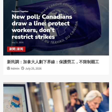
SEIU會員親述工會的好
5
radio
工作場所遭遇騷擾怎麼辦?
1
新聞 | 新闻
radio
自行離職可否申請失業金?
新民調：加拿大人劃下界線：保護勞工，不限制罷工
2
Admin
July 25, 2026
radio
為何需要組織工會
3
radio
USW工會幫助會員對抗欺壓