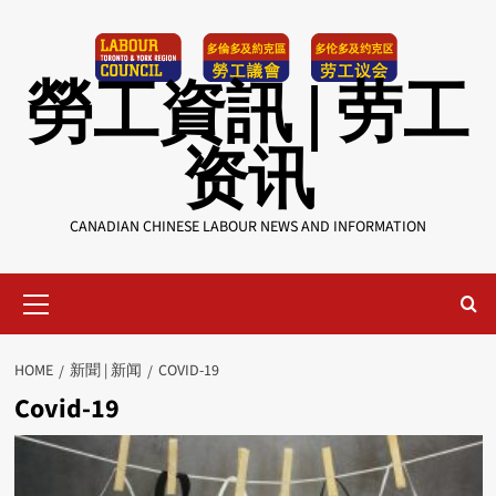
Skip
to
content
勞工資訊 | 劳工
资讯
CANADIAN CHINESE LABOUR NEWS AND INFORMATION
Primary
Menu
HOME
新聞 | 新闻
COVID-19
Covid-19