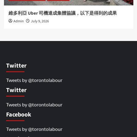
維多利亞 Uber 司機達成集體協議，以下是得到的成果
Admin
July 9, 2026
Twitter
Tweets by @torontolabour
Twitter
Tweets by @torontolabour
Facebook
Tweets by @torontolabour