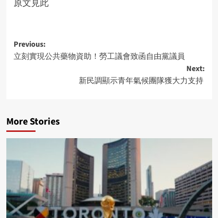
原文見此
Post
Previous:
立刻實現公共藥物資助！勞工議會致函自由黨議員
navigation
Next:
新民調顯示青年氣候團隊獲大力支持
More Stories