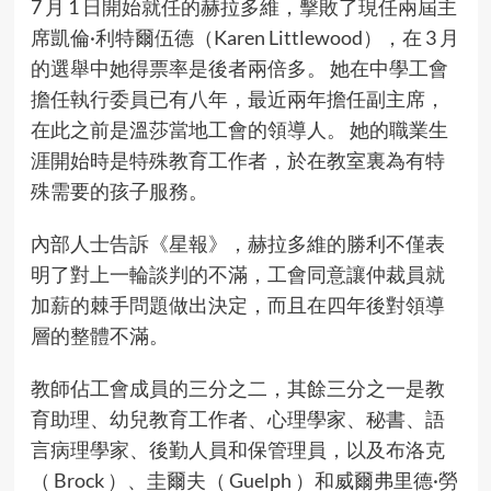
7 月 1 日開始就任的赫拉多維，擊敗了現任兩屆主
席凱倫·利特爾伍德（Karen Littlewood），在 3 月
的選舉中她得票率是後者兩倍多。 她在中學工會
擔任執行委員已有八年，最近兩年擔任副主席，
在此之前是溫莎當地工會的領導人。 她的職業生
涯開始時是特殊教育工作者，於在教室裏為有特
殊需要的孩子服務。
內部人士告訴《星報》，赫拉多維的勝利不僅表
明了對上一輪談判的不滿，工會同意讓仲裁員就
加薪的棘手問題做出決定，而且在四年後對領導
層的整體不滿。
教師佔工會成員的三分之二，其餘三分之一是教
育助理、幼兒教育工作者、心理學家、秘書、語
言病理學家、後勤人員和保管理員，以及布洛克
（ Brock ）、圭爾夫（ Guelph ）和威爾弗里德·勞