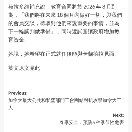
赫拉多維補充說，教育合同將於 2026 年 8 月到
期，「我們將在未來 18 個月內做好一切，與我們
的會員交談，聽取對他們來說重要的事情，並為
下一輪談判做準備」，同時還試圖讓政府增加教
育資金。
她說，她希望在正式就任後能與卡蘭德拉見面。
英文原文見此
Post
Previous:
加拿大最大公共和私營部門工會團結對抗攻擊加拿大工
navigation
人
Next:
春季安全：预防5 种季节性危害