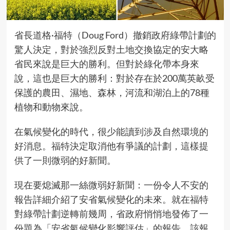
省長道格·福特（Doug Ford）撤銷政府綠帶計劃的
驚人決定，對於強烈反對土地交換協定的安大略
省民來說是巨大的勝利。但對於綠化帶本身來
說，這也是巨大的勝利：對於存在於200萬英畝受
保護的農田、濕地、森林，河流和湖泊上的78種
植物和動物來說。
在氣候變化的時代，很少能讀到涉及自然環境的
好消息。福特決定取消他有爭議的計劃，這樣提
供了一則微弱的好新聞。
現在要熄滅那一絲微弱好新聞：一份令人不安的
報告詳細介紹了安省氣候變化的未來。就在福特
對綠帶計劃逆轉前幾周，省政府悄悄地發佈了一
份題為「安省氣候變化影響評估」的報告，該報