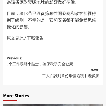
為該省應對變暖地球的影響做好準備。
目前，綠化帶已經從掠奪性開發商和政客那裡得
到了緩刑。不幸的是，它和安省都不能免受氣候
變化的影響。
原文見此
/
下載報告
Post
Previous:
9个工作场所小贴士，确保秋季安全健康
navigation
Next:
工人在談判首份集體協議中遭解雇
More Stories