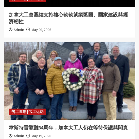
加拿大工會團結支持雄心勃勃就業藍圖、國家建設與經
濟韌性
Admin
May 20, 2026
勞工運動 | 劳工运动
韋斯特雷礦難34周年，加拿大工人仍在等待保護與問責
Admin
May 19, 2026