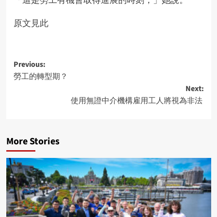
原文見此
Post
Previous:
勞工的轉型期？
navigation
Next:
使用無證中介機構雇用工人將視為非法
More Stories