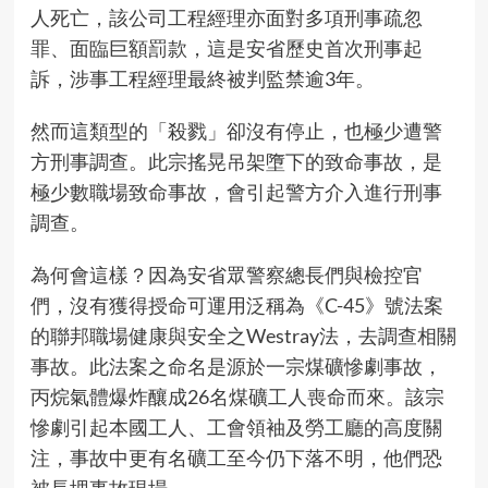
人死亡，該公司工程經理亦面對多項刑事疏忽
罪、面臨巨額罰款，這是安省歷史首次刑事起
訴，涉事工程經理最終被判監禁逾3年。
然而這類型的「殺戮」卻沒有停止，也極少遭警
方刑事調查。此宗搖晃吊架墮下的致命事故，是
極少數職場致命事故，會引起警方介入進行刑事
調查。
為何會這樣？因為安省眾警察總長們與檢控官
們，沒有獲得授命可運用泛稱為《C-45》號法案
的聯邦職場健康與安全之Westray法，去調查相關
事故。此法案之命名是源於一宗煤礦慘劇事故，
丙烷氣體爆炸釀成26名煤礦工人喪命而來。該宗
慘劇引起本國工人、工會領袖及勞工廳的高度關
注，事故中更有名礦工至今仍下落不明，他們恐
被長埋事故現場。