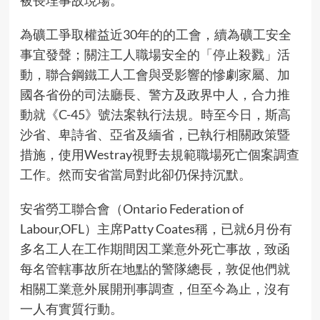
為礦工爭取權益近30年的的工會，續為礦工安全
事宜發聲；關注工人職場安全的「停止殺戮」活
動，聯合鋼鐵工人工會與受影響的慘劇家屬、加
國各省份的司法廳長、警方及政界中人，合力推
動就《C-45》號法案執行法規。時至今日，斯高
沙省、卑詩省、亞省及緬省，已執行相關政策暨
措施，使用Westray視野去規範職場死亡個案調查
工作。然而安省當局對此卻仍保持沉默。
安省勞工聯合會（Ontario Federation of
Labour,OFL）主席Patty Coates稱，已就6月份有
多名工人在工作期間因工業意外死亡事故，致函
每名管轄事故所在地點的警隊總長，敦促他們就
相關工業意外展開刑事調查，但至今為止，沒有
一人有實質行動。