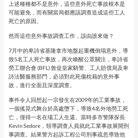
上述種種都不是意外，這些意外死亡事故根本是
可能避免，而有關當局都應該調查造成這些工人
死亡的原因。
然而這些意外事故調查工作，該由誰來做？
7月中的卑詩省基隆拿市地盤起重機倒塌意外，導
致5名工人死亡事故，再次喚醒公眾關注，卑詩省
勞工聯合會 (BFL) 敦促皇家騎警、工人賠償局及卑
詩法醫服務部門，必須對此死傷枕藉的意外事
故，進行全面且深度調查。
事件令人回想起一宗發生在2009年的工業事故，
一個搖晃式舞台於高處墮下，導致4名外地勞工死
亡，僅得一名在場工人生還。當時多市警隊探長
Kevin Sedore，領導調查人員就此工業事故展開刑
事調查。結果警方起訴工程公司刑事疏忽導致他