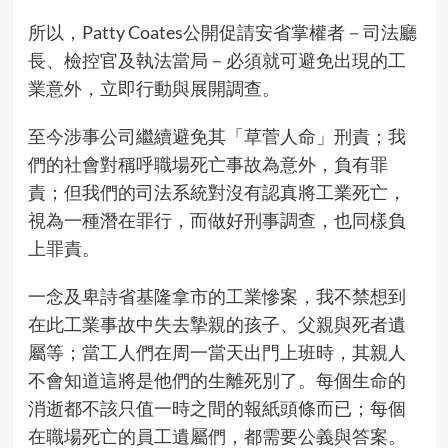
所以，Patty Coates公開促請安省掌權者－司法廳
長、檢控官及執法當局－必須就可避免出現的工
業意外，立即行動與展開調查。
至今涉事公司繼續避免其「草菅人命」刑責；我
們的社會對稱呼職場死亡事故為意外，負有罪
責；但我們的司法系統對沒有認真將工業死亡，
視為一種潛在罪行，而做好刑事調查，也同樣負
上罪責。
一念及卑詩省基隆拿市的工業慘案，我不禁想到
在此工業事故中失去摯親的孩子、父親與死者遺
屬等；當工人們在周一當天出門上班時，其親人
不會知道這將是他們的生離死別了。每個生命的
消逝都不該只值一時之間的報紙頭條而已；每個
在職場死亡的員工遺屬們，都需要公義與答案。