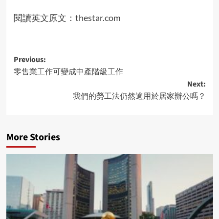
閱讀英文原文：
thestar.com
Post
Previous:
零售業工作可變成中產階級工作
navigation
Next:
我們的勞工法仍然適用於居家辦公嗎？
More Stories