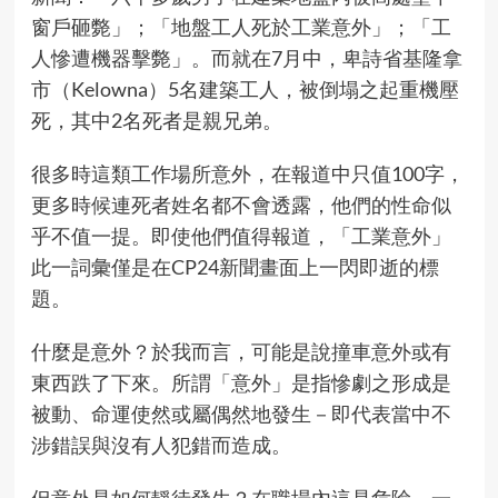
窗戶砸斃」；「地盤工人死於工業意外」；「工
人慘遭機器擊斃」。而就在7月中，卑詩省基隆拿
市（Kelowna）5名建築工人，被倒塌之起重機壓
死，其中2名死者是親兄弟。
很多時這類工作場所意外，在報道中只值100字，
更多時候連死者姓名都不會透露，他們的性命似
乎不值一提。即使他們值得報道，「工業意外」
此一詞彙僅是在CP24新聞畫面上一閃即逝的標
題。
什麼是意外？於我而言，可能是說撞車意外或有
東西跌了下來。所謂「意外」是指慘劇之形成是
被動、命運使然或屬偶然地發生－即代表當中不
涉錯誤與沒有人犯錯而造成。
但意外是如何靜待發生？在職場內這是危險－一