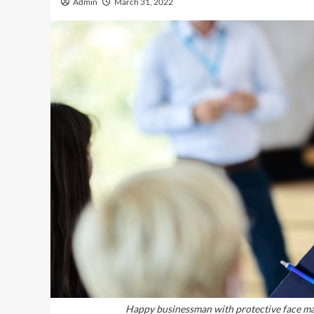
Admin
March 31, 2022
Happy businessman with protective face mas