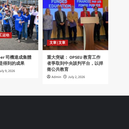
劳工运动
文章 | 文章
ber 司機達成集體
重大突破： OPSEU 教育工作
是得到的成果
者爭取到中央談判平台，以捍
衛公共教育
uly 9, 2026
Admin
July 2, 2026