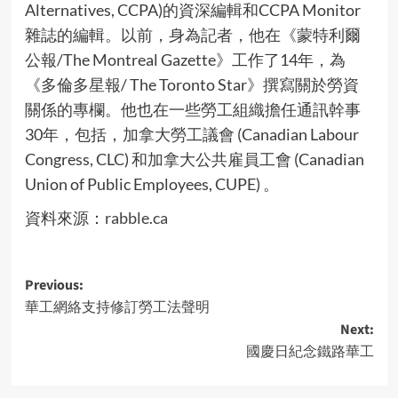
Alternatives, CCPA)的資深編輯和CCPA Monitor
雜誌的編輯。以前，身為記者，他在《蒙特利爾
公報/The Montreal Gazette》工作了14年，為
《多倫多星報/ The Toronto Star》撰寫關於勞資
關係的專欄。他也在一些勞工組織擔任通訊幹事
30年，包括，加拿大勞工議會 (Canadian Labour
Congress, CLC) 和加拿大公共雇員工會 (Canadian
Union of Public Employees, CUPE) 。
資料來源：
rabble.ca
Post
Previous:
華工網絡支持修訂勞工法聲明
navigation
Next:
國慶日紀念鐵路華工