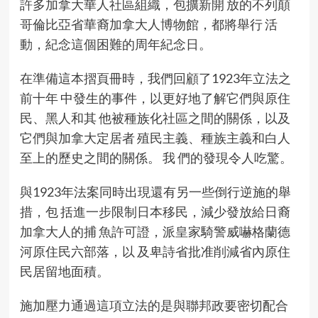
許多加拿大華人社區組織，包擴新開 放的不列顛
哥倫比亞省華裔加拿大人博物館，都將舉行 活
動，紀念這個困難的周年紀念日。
在準備這本摺頁冊時，我們回顧了1923年立法之
前十年 中發生的事件，以更好地了解它們與原住
民、黑人和其 他被種族化社區之間的關係，以及
它們與加拿大定居者 殖民主義、種族主義和白人
至上的歷史之間的關係。 我 們的發現令人吃驚。
與1923年法案同時出現還有另一些倒行逆施的舉
措，包 括進一步限制日本移民，減少發放給日裔
加拿大人的捕 魚許可證，派皇家騎警威嚇格蘭德
河原住民六部落，以 及卑詩省批准削減省內原住
民居留地面積。
施加壓力通過這項立法的是與聯邦政要密切配合