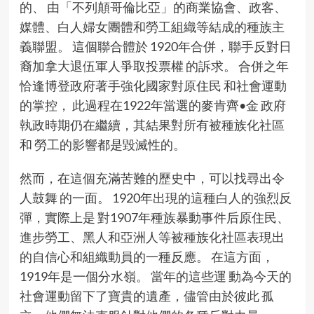
的、 由「不列顛哥倫比亞」的商業協會、政客、
媒體、白人婦女團體和勞工組織等結成的種族主
義聯盟。 這個聯合體於 1920年合併，聯手反對日
裔加拿大退伍軍人爭取投票權 的訴求。 合併之年
恰逢博登政府著手強化國家對原住民 和社會運動
的掌控， 此過程在1922年當選的麥肯齊•金 政府
執政時期仍在繼續，其結果對所有被種族化社區
和 勞工的影響都是毀滅性的。
然而，在這個充滿苦難的歷史中，可以找尋出令
人鼓舞 的一面。 1920年出現的這種白人的強烈反
彈，實際上是 對1907年種族暴動事件后原住民、
進步勞工、黑人和亞洲人等被種族化社區表現出
的自信心和組織動員的一種反應。 在這方面，
1919年是一個分水嶺。 當年的這些運 動為今天的
社會運動留下了寶貴的遺產，儘管由於彼此 孤