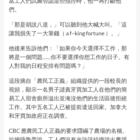
當工人們試圖否認這些指控時，他一再打斷他
們。
「那是胡說八道，」可以聽到他大喊大叫。「這
讓我損失了一大筆錢（ a f–king fortune ）。」
他後來告訴他們：「如果你今天選擇不工作，那
將是一個問題……你不要選擇你想工作的日子。有
人對我的日程安排有問題嗎？」
這段摘自「農民工正義」組織提供的一段較長的
視頻，顯示一名男子譴責牙買加工人在他們的簡
易工人宿舍廁所溢出並淹沒他們的生活區後拒絕
工作。其中五名工人已被提前遣送回家。加拿大
和牙買加政府正在調查。
CBC 應農民工人正義的要求隱瞞了農場的名稱。
拉姆薩魯普說，工人們沒有允許該組織說出農場