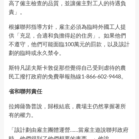
高了僱主檢查的品質，並讓僱主對工人的待遇負
責」。
根據聯邦指導方針，雇主必須為臨時外國工人提
供「充足，合適和負擔得起的住房」。如果他們
不遵守，他們可能面臨100萬元的罰款，以及該計
劃的臨時或永久禁令。
斯特凡諾夫斯卡敦促那些覺得自己受到虐待的農
民工撥打政府的免費舉報熱線1-866-602-9448。
省和聯邦責任
拉姆薩魯普說，歸根結底，農場主仍然掌握著所
有的權力。
「該計劃由雇主團體運營……當雇主遊說聯邦政府
時，他們得到了他們想要的東西，」他說。