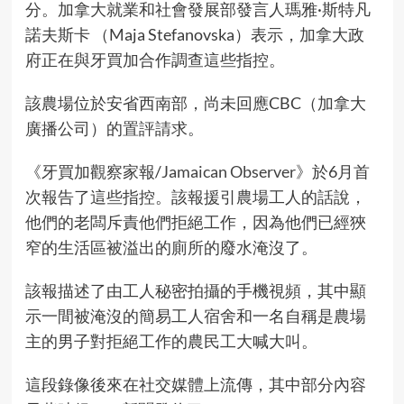
分。加拿大就業和社會發展部發言人瑪雅·斯特凡
諾夫斯卡 （Maja Stefanovska）表示，加拿大政
府正在與牙買加合作調查這些指控。
該農場位於安省西南部，尚未回應CBC（加拿大
廣播公司）的置評請求。
《牙買加觀察家報/
Jamaican Observer
》於6月首
次報告了這些指控。該報援引農場工人的話說，
他們的老闆斥責他們拒絕工作，因為他們已經狹
窄的生活區被溢出的廁所的廢水淹沒了。
該報描述了由工人秘密拍攝的手機視頻，其中顯
示一間被淹沒的簡易工人宿舍和一名自稱是農場
主的男子對拒絕工作的農民工大喊大叫。
這段錄像後來在社交媒體上流傳，其中部分內容