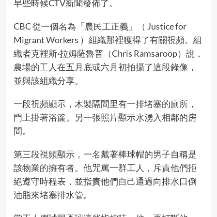
早些時候CTV新聞發佈了。
CBC 從一個名為「農民工正義」（ Justice for
Migrant Workers ）組織那裡獲得了有關視頻。組
織者克裡斯·拉姆薩魯普（Chris Ramsaroop）說，
農場的工人在五月底或六月初拍攝了這段錄像，
並與該組織分享。
一段視頻顯示，木製隔間里有一排堵塞的廁所，
門上掛著浴簾。另一張照片顯示水湧入相鄰的房
間。
第三段視頻顯示，一名戴著棒球帽的男子自稱是
該物業的擁有者。他咒罵一群工人，斥責他們拒
絕遵守時程表，並指責他們自己通過向排水口倒
油脂來堵塞排水管。