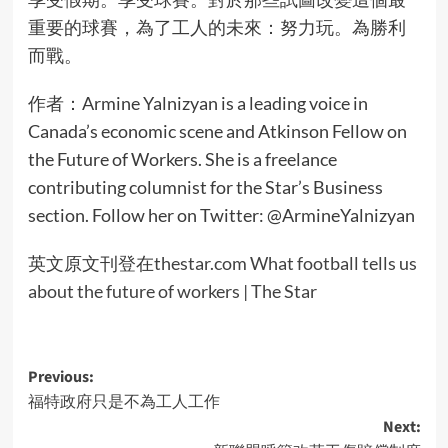
重要的球賽，為了工人的未來：努力玩。為勝利
而戰。
作者：Armine Yalnizyan is a leading voice in
Canada’s economic scene and Atkinson Fellow on
the Future of Workers. She is a freelance
contributing columnist for the Star’s Business
section. Follow her on Twitter: @ArmineYalnizyan
英文原文刊登在
thestar.com What football tells us
about the future of workers | The Star
Post
Previous:
福特政府只是不為工人工作
navigation
Next: