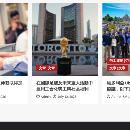
勞工運動 | 
文章 | 文章
文章 | 文章
過仲裁取得加
在國際足總及未來重大活動中
維多利亞 U
運用工會化勞工與社區福利
協議，以下
2026
Admin
July 12, 2026
Admin
J