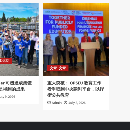
劳工运动
文章 | 文章
ber 司機達成集體
重大突破： OPSEU 教育工作
是得到的成果
者爭取到中央談判平台，以捍
衛公共教育
uly 9, 2026
Admin
July 2, 2026