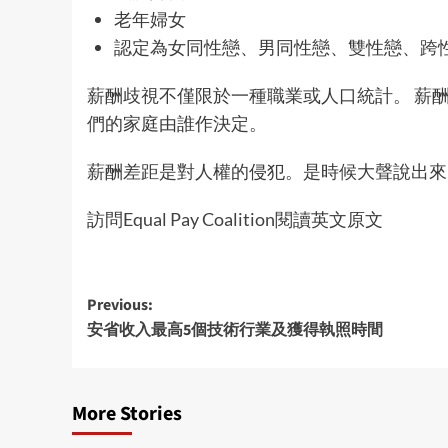
老年婦女
認定為女同性戀、男同性戀、雙性戀、跨性別
薪酬歧視不僅限於一種職業或人口統計。 薪
們的家庭由誰作決定。
薪酬差距是對人權的侵犯。是時候大聲說出
訪問
Equal Pay Coalition
閱讀英文原文
Post
Previous:
安省收入最高5個技術行業及獲得執照時間
navigation
More Stories