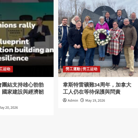
劳工运动
勞工運動 | 劳工运动
會團結支持雄心勃勃
韋斯特雷礦難34周年，加拿大
、國家建設與經濟韌
工人仍在等待保護與問責
Admin
May 19, 2026
ay 20, 2026