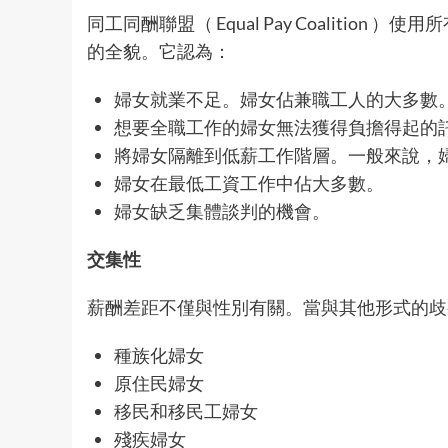
同工同酬聯盟（ Equal Pay Coaliti
的全貌。它認為：
婦女就業不足。婦女佔兼職工人的大多數
想要全職工作的婦女無法獲得負擔得起的
將婦女隔離到低薪工作階層。一般來說，
婦女在最低工資工作中佔大多數。
婦女缺乏集體談判的機會。
交集性
薪酬差距不僅與性別有關。當與其他形式的
種族化婦女
原住民婦女
移民和移民工婦女
殘疾婦女