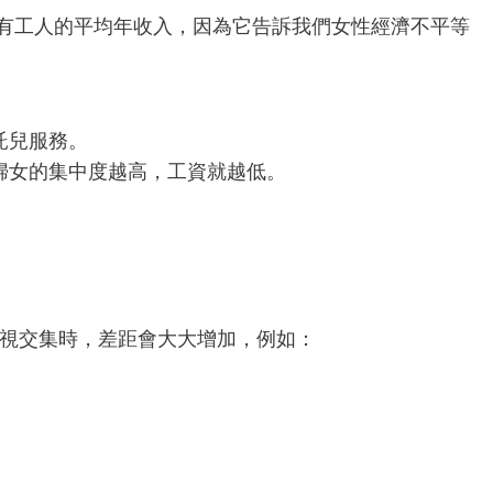
on ）使用所有工人的平均年收入，因為它告訴我們女性經濟不平等
。
託兒服務。
婦女的集中度越高，工資就越低。
歧視交集時，差距會大大增加，例如：