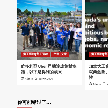
勞工運動 | 劳工运动
文章 | 文章
勞工運動 | 
維多利亞 Uber 司機達成集體協
加拿大工
議，以下是得到的成果
就業藍圖
性
Admin
July 9, 2026
Admin
M
你可能错过了…