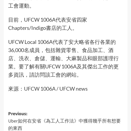
工會運動。
目前，UFCW 1006A代表安省四家
Chapters/Indigo書店的工人。
UFCW Local 1006A代表了安大略省各行各業的
36,000名成員，包括雜貨零售、食品加工、酒
店、洗衣、倉儲、運輸、大麻製品和眼部護理行
業。要了解有關UFCW 1006A及其傑出工作的更
多資訊，
請訪問該工會的網站
。
來源：
UFCW 1006A
/
UFCW news
Post
Previous:
Uber如何在安省《為工人工作法》中獲得幾乎所有想要
navigation
的東西