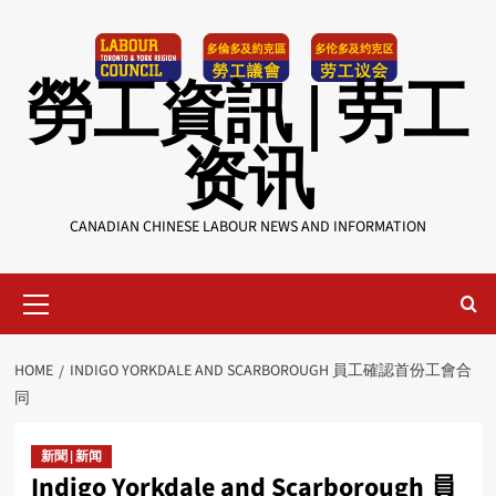
Skip
to
content
勞工資訊 | 劳工
资讯
CANADIAN CHINESE LABOUR NEWS AND INFORMATION
Primary
Menu
HOME
INDIGO YORKDALE AND SCARBOROUGH 員工確認首份工會合
同
新聞 | 新闻
Indigo Yorkdale and Scarborough 員