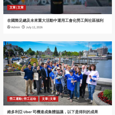
文章 | 文章
在國際足總及未來重大活動中運用工會化勞工與社區福利
Admin
July 12, 2026
勞工運動 | 劳工运动
文章 | 文章
維多利亞 Uber 司機達成集體協議，以下是得到的成果