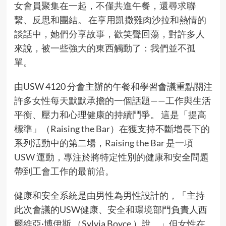
女會員聚集在一起，不僅共進午餐，還尋求聯
繫、反思和團結。 在享用凱撒雞肉沙拉和熱情的
談話中，她們分享故事，歡笑聲回蕩，對許多人
來說，被一些強大的東西觸動了：我們並不孤
單。
由USW 4120 分會主辦的午餐和學習會議重點關注
許多女性每天默默承擔的一個話題——工作與生活
平衡、壓力和心理健康的持續鬥爭。 這是「提高
標準」（Raising the Bar）在獲支持不斷增長下的
系列活動中的第二場，
Raising the Bar 是一項
USW 運動
，專注於將特定性別的健康和安全問題
帶到工會工作的最前沿。
健康和安全系統是由男性為男性設計的，「主持
此次會議的USW健康、安全和環境部門負責人西
爾維亞·博伊斯 （Sylvia Boyce ）說。」但女性在