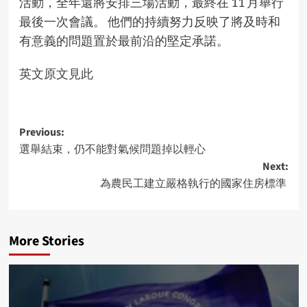
活動，全年還將安排三場活動，最終在 11 月舉行
最後一次會議。 他們的持續努力反映了將及時和
有意義的問題置於最前沿的堅定承諾。
英文原文見此
Post
Previous:
選舉結束，仍不能對氣候問題掉以輕心
navigation
Next:
為農民工建立嚴格執行的國家住房標準
More Stories