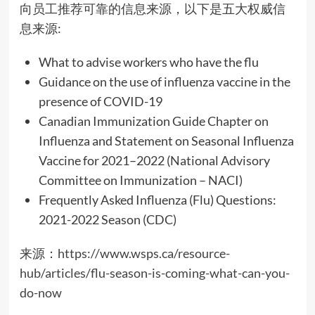
向员工推荐可靠的信息来源，以下是五大权威信
息来源:
What to advise workers who have the flu
Guidance on the use of influenza vaccine in the
presence of COVID-19
Canadian Immunization Guide Chapter on
Influenza and Statement on Seasonal Influenza
Vaccine for 2021–2022 (National Advisory
Committee on Immunization – NACI)
Frequently Asked Influenza (Flu) Questions:
2021-2022 Season (CDC)
来源：
https://www.wsps.ca/resource-
hub/articles/flu-season-is-coming-what-can-you-
do-now