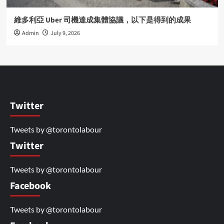
維多利亞 Uber 司機達成集體協議，以下是得到的成果
Admin
July 9, 2026
Twitter
Tweets by @torontolabour
Twitter
Tweets by @torontolabour
Facebook
Tweets by @torontolabour