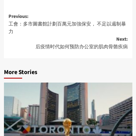
Post
Previous:
工會：多市圖書館計劃百萬元加強保安， 不足以遏制暴
navigation
力
Next:
后疫情时代如何预防办公室的肌肉骨骼疾病
More Stories