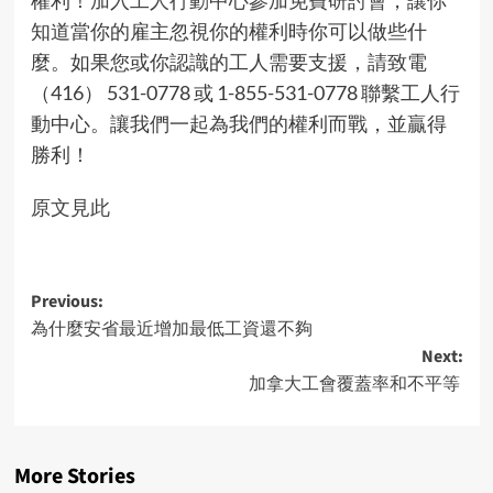
知道當你的雇主忽視你的權利時你可以做些什
麼。如果您或你認識的工人需要支援，請致電
（416） 531-0778 或 1-855-531-0778 聯繫工人行
動中心。讓我們一起為我們的權利而戰，並贏得
勝利！
原文見此
Post
Previous:
為什麼安省最近增加最低工資還不夠
navigation
Next:
加拿大工會覆蓋率和不平等
More Stories