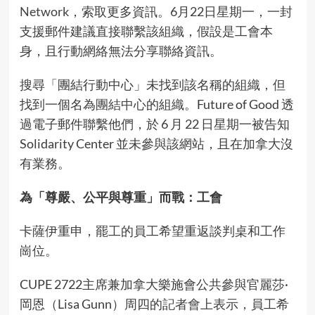
Network
，索取更多資訊。6月22日星期一，一封
支援郵件建議直接聯繫該組織，假設是工會本
身，且行動網絡無法分享聯絡資訊。
搜尋「團結行動中心」未找到該名稱的組織，但
找到一個名為
團結中心
的組織。Future of Good 透
過電子郵件聯繫他們，於 6 月 22 日星期一被告知
Solidarity Center 並未參與該網站，且在加拿大沒
有業務。
為「尊嚴、公平與尊重」而戰：工會
卡薩伊重申，罷工的員工希望重返談判桌和工作
崗位。
CUPE 2722主席兼加拿大樂施會公共參與官麗莎·
岡恩（Lisa Gunn）周四的
記者會
上表示，員工希