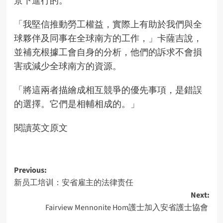
「我堅信推動勞工權益，實際上有助於我們與全
球夥伴及同事在全球南方的工作，」卡薩吉說，
並補充根據工會自身的分析，他們的訴求不會損
害或減少全球南方的資源。
「將這兩者描繪成相互競爭的優先事項，是錯誤
的選擇。它們是相輔相成的。」
閱讀英文原文
Post
Previous:
新员工培训：安省雇主的法律责任
navigation
Next:
Fairview Mennonite Hom護士加入安省護士協會