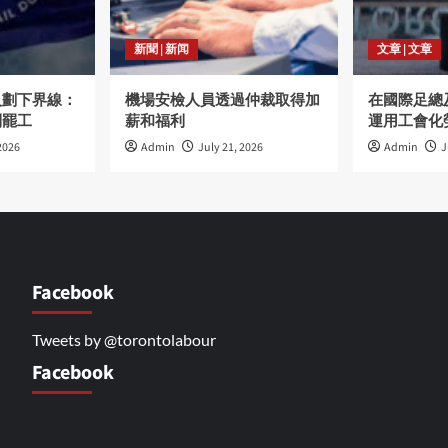
新聞 | 新闻
文章 | 文章
人劃下界線：
機場安檢人員透過仲裁取得加
在國際足總
制罷工
薪和福利
運用工會化
2026
Admin
July 21, 2026
Admin
J
Facebook
Tweets by @torontolabour
Facebook