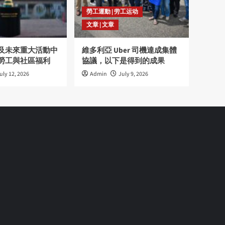
勞工運動 | 劳工运动
文章 | 文章
及未來重大活動中
維多利亞 Uber 司機達成集體
勞工與社區福利
協議，以下是得到的成果
uly 12, 2026
Admin
July 9, 2026