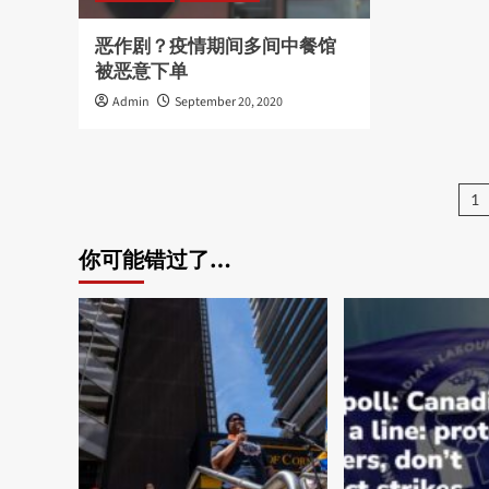
恶作剧？疫情期间多间中餐馆
被恶意下单
Admin
September 20, 2020
Po
1
pa
你可能错过了…