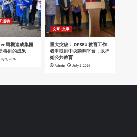
劳工运动
文章 | 文章
ber 司機達成集體
重大突破： OPSEU 教育工作
是得到的成果
者爭取到中央談判平台，以捍
衛公共教育
uly 9, 2026
Admin
July 2, 2026