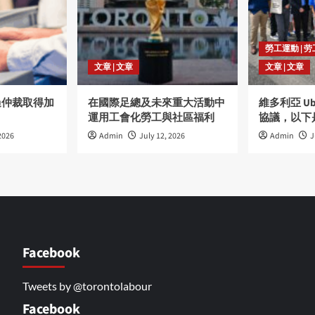
勞工運動 | 
文章 | 文章
文章 | 文章
過仲裁取得加
在國際足總及未來重大活動中
維多利亞 U
運用工會化勞工與社區福利
協議，以下
2026
Admin
July 12, 2026
Admin
J
Facebook
Tweets by @torontolabour
Facebook