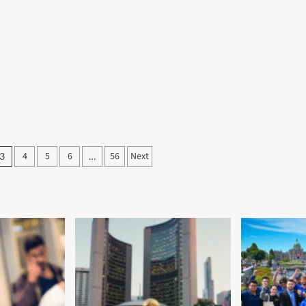
4
5
6
56
Next
3
…