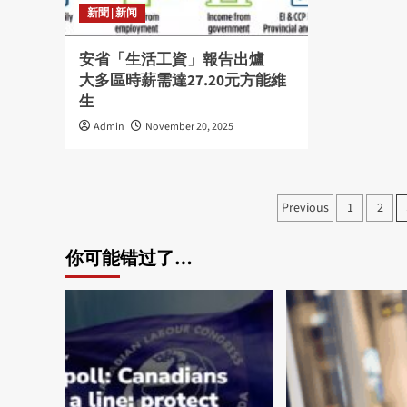
新聞 | 新闻
安省「生活工資」報告出爐
大多區時薪需達27.20元方能維
生
Admin
November 20, 2025
Posts
Previous
1
2
pagination
你可能错过了…