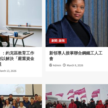
新聞 | 新闻
」：約克區教育工作
新領導人接掌聯合鋼鐵工人工
判以解決「嚴重資金
會
題
Admin
March 9, 2026
arch 13, 2026