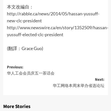
本文改編自：
http://rabble.ca/news/2014/05/hassan-yussuff-
new-clc-president
http://www.newswire.ca/en/story/1352509/hassan-
yussuff-elected-clc-president
(翻譯：Grace Guo)
Post
Previous:
华人工会会员庆五一茶话会
navigation
Next:
华工网络本周末举办省选论坛
More Stories