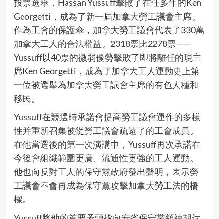
投票選舉，Hassan Yussuff擊敗了在任多年的Ken
Georgetti，成為了新一屆加拿大勞工議會主席。
作為工會的保護傘，加拿大勞工議會代表了330萬
加拿大工人的合法權益。2318票比2278票——
Yussuff以40票的微弱優勢擊敗了即將離任的現主
席Ken Georgetti，成為了加拿大工人運動史上第
一位被選舉為加拿大勞工議會主席的有色人種和
移民。
Yussuff在競選時承諾會提高勞工議會運作的多樣
性并重新召集被從勞工議會疏遠了的工會成員。
在他當選後的第一次演講中，Yussuff再次承諾在
今後會組織範圍更廣、流通性更強的工人運動。
他也向反對工人的保守黨政府發出聲明，表示勞
工議會不會再成為保守黨攻擊加拿大勞工法的橋
樑。
Yussuff將他的首要矛頭指向安省保守黨領袖胡达