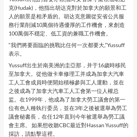
克(Hudak)，他指出胡达克對於加拿大的願景和工
人的願景是相矛盾的。胡达克意圖從安省公共服
務行業削減10萬個待遇優厚的工作機會，來創造
100萬個不穩定、低工資的兼職工作機會。
“我們將要面臨的挑戰比任何一次都要大,”Yussuff
表示。
Yussuff出生於南美洲的圭亞那，并于16歲時移民
至加拿大。從他做卡車修理工并成為加拿大汽車
工人工會成員時便開始積極參與工人運動，並在
之後成為了加拿大汽車工人工會第一位人權总
监。在1999年，他成為了加拿大勞工議會的第一
位有色人種執行委员，並在3年之後被選舉為勞工
議會秘書長，在任12年直到今年被選舉為勞工議
會主席。 如果想收聽CBC最近對Hassan Yussuff的
採訪，
請點擊這裡
。