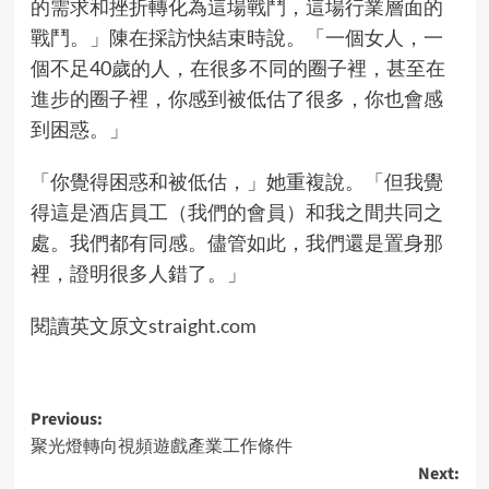
的需求和挫折轉化為這場戰鬥，這場行業層面的
戰鬥。」陳在採訪快結束時說。「一個女人，一
個不足40歲的人，在很多不同的圈子裡，甚至在
進步的圈子裡，你感到被低估了很多，你也會感
到困惑。」
「你覺得困惑和被低估，」她重複說。「但我覺
得這是酒店員工（我們的會員）和我之間共同之
處。我們都有同感。儘管如此，我們還是置身那
裡，證明很多人錯了。」
閱讀英文原文
straight.com
Post
Previous:
聚光燈轉向視頻遊戲產業工作條件
navigation
Next: