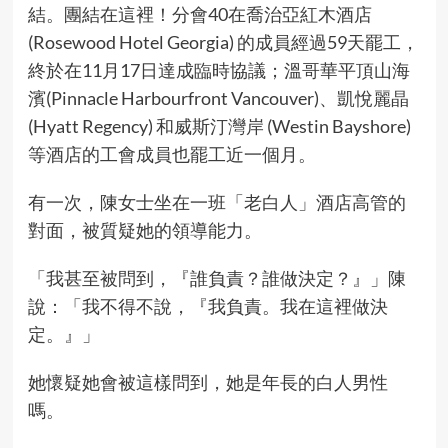
結。團結在這裡！分會40在喬治亞紅木酒店
(Rosewood Hotel Georgia) 的成員經過59天罷工，
終於在11月17日達成臨時協議；溫哥華平頂山海
濱(Pinnacle Harbourfront Vancouver)、凱悅麗晶
(Hyatt Regency) 和威斯汀灣岸 (Westin Bayshore)
等酒店的工會成員也罷工近一個月。
有一次，陳女士坐在一班「老白人」酒店高管的
對面，被質疑她的領導能力。
「我甚至被問到，『誰負責？誰做決定？』」陳
說：「我不得不說，『我負責。我在這裡做決
定。』」
她懷疑她會被這樣問到，她是年長的白人男性
嗎。