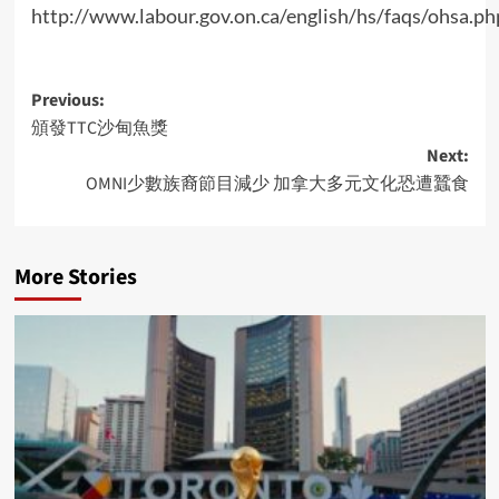
http://www.labour.gov.on.ca/english/hs/faqs/ohsa.ph
Post
Previous:
頒發TTC沙甸魚獎
navigation
Next:
OMNI少數族裔節目減少 加拿大多元文化恐遭蠶食
More Stories