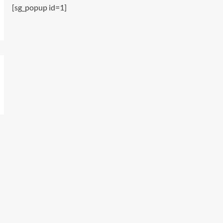
SEIU會員親述工會的好
[sg_popup id=1]
5
radio
工作場所遭遇騷擾怎麼辦?
1
radio
自行離職可否申請失業金?
2
radio
為何需要組織工會
3
radio
USW工會幫助會員對抗欺