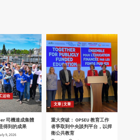
壓
4
radio
SEIU會員親述工會的好
5
劳工运动
文章 | 文章
ber 司機達成集體
重大突破： OPSEU 教育工作
是得到的成果
者爭取到中央談判平台，以捍
衛公共教育
uly 9, 2026