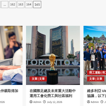
162
163
164
…
165
tion
勞工運動 | 
文章 | 文章
文章 | 文章
過仲裁取得加
在國際足總及未來重大活動中
維多利亞 U
運用工會化勞工與社區福利
協議，以下
2026
Admin
July 12, 2026
Admin
J