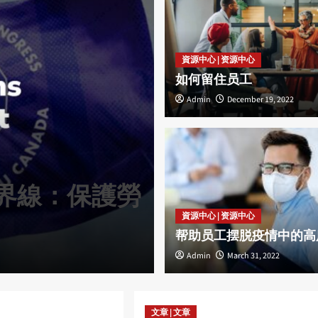
資源中心 | 资源中心
如何留住员工
Admin
December 19, 2022
新聞 | 新闻
界線：保護勞
機場安檢人員
資源中心 | 资源中心
利
帮助员工摆脱疫情中的高
Admin
Admin
July 21, 2026
March 31, 2022
文章 | 文章