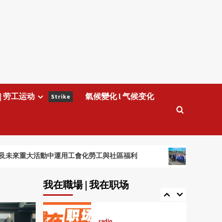
radio
自行離職可否申請失業金?
2
radio
為何需要組織工會
3
| 劳工运动
氣候變化 l 气候变化
Strike
radio
USW工會幫助會員對抗欺
壓
4
重大活動中運用工會化勞工與社區福利
維多利亞 Uber
radio
SEIU會員親述工會的好
我在職場 | 我在职场
5
radio