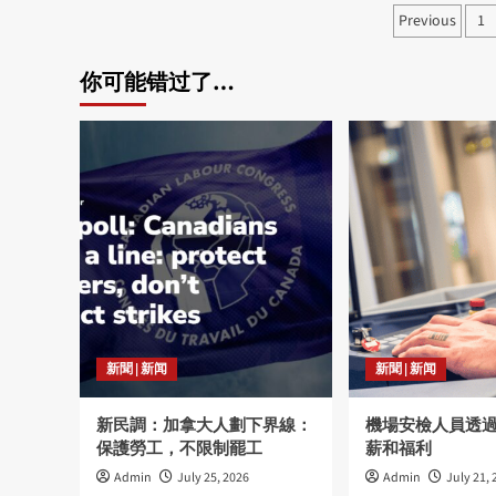
Posts
Previous
1
pagina
你可能错过了…
新聞 | 新闻
新聞 | 新闻
新民調：加拿大人劃下界線：
機場安檢人員透
保護勞工，不限制罷工
薪和福利
Admin
July 25, 2026
Admin
July 21, 