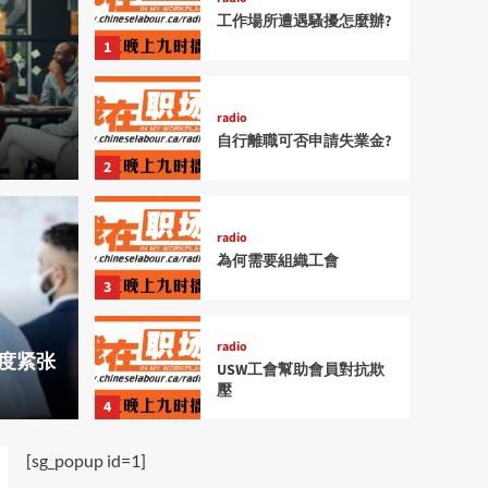
工作場所遭遇騷擾怎麼辦?
1
radio
自行離職可否申請失業金?
2
radio
為何需要組織工會
文章 | 文章
透過仲裁取得加薪和福
在國
3
會
radio
度紧张
USW工會幫助會員對抗欺
壓
Admin
4
[sg_popup id=1]
radio