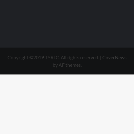
Copyright ©2019 TYRLC. All rights reserved.
|
CoverNews
by AF themes.