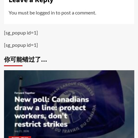
You must be
logged in
to post a comment.
[sg_popup id=1]
[sg_popup id=1]
你可能错过了…