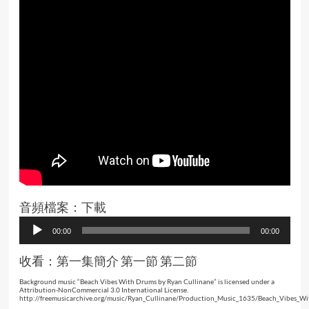
音頻檔案：
下載
Audio
00:00
00:00
Player
收看：
第一集簡介
第一節
第二節
Background music “Beach Vibes With Drums by Ryan Cullinane” is licensed under a
Attribution-NonCommercial 3.0 International License.
http://freemusicarchive.org/music/Ryan_Cullinane/Production_Music_1635/Beach_Vibes_W