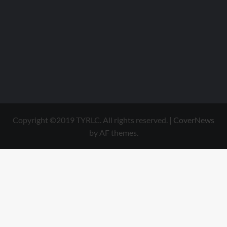
Copyright ©2019 TYRLC. All rights reserved.
|
CoverNews
by AF themes.