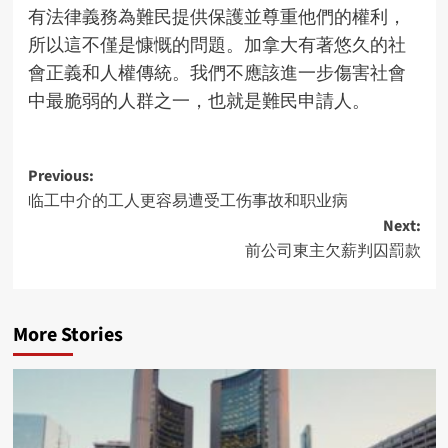
有法律義務為難民提供保護並尊重他們的權利，
所以這不僅是慷慨的問題。加拿大有著悠久的社
會正義和人權傳統。我們不應該進一步傷害社會
中最脆弱的人群之一，也就是難民申請人。
Post
Previous:
临工中介的工人更容易遭受工伤事故和职业病
navigation
Next:
前公司東主欠薪判囚罰款
More Stories