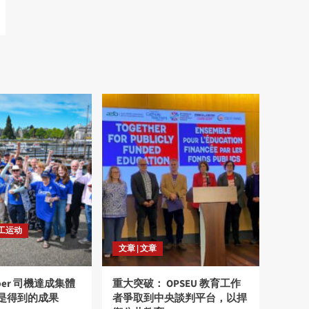
劳工运动
文章 | 文章
ber 司機達成集體
重大突破： OPSEU 教育工作
是得到的成果
者爭取到中央談判平台，以捍