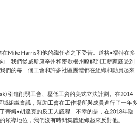
在Mike Harris和他的繼任者之下受苦。道格•福特在多
向。我們從威斯康辛州和密歇根州瞭解到工薪家庭受到
我們的每一個工會和許多社區團體都在組織和動員起來
udak) 引進削弱工會、壓低工資的美式立法計劃。在2014
區域組織會議，幫助工會在工作場所與成員進行了一年多
蒂姆•胡達克的反工人議程。不幸的是，在2018年臨
的領導地位，我們沒有時間集體組織起來反對他。