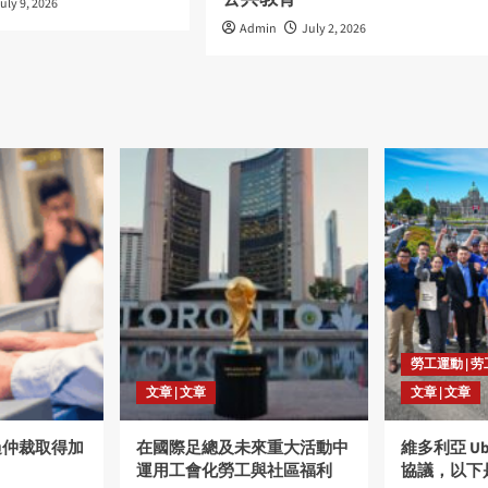
uly 9, 2026
Admin
July 2, 2026
勞工運動 | 
文章 | 文章
文章 | 文章
過仲裁取得加
在國際足總及未來重大活動中
維多利亞 U
運用工會化勞工與社區福利
協議，以下