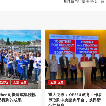
咖啡廳自行提高最低工資
劳工运动
文章 | 文章
文章 | 文章
Uber 司機達成集體協
重大突破： OPSEU 教育工作者
是得到的成果
爭取到中央談判平台，以捍衛
公共教育