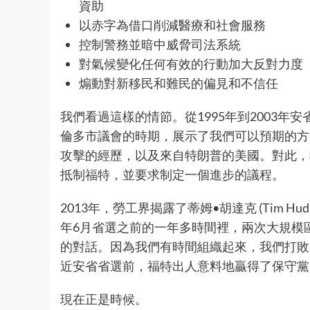
資助
以赤字為借口削減醫療和社會服務
控制警務並暗中威脅司法系統
對氣候變化任何有效的行動加大反對力度
煽動對新移民和難民的偏見和不信任
我們看過這樣的情節。從1995年到2003年安省
倫多市議會的時期，展示了我們可以預期的方
攻擊的經歷，以及來自特朗普的美國。對此，
抵制福特，並要求制定一個進步的議程。
2013年，勞工界揭露了蒂姆•胡達克 (Tim H
年6月省選之前的一年多時間裡，兩次大規模
的對話。因為我們有時間組織起來，我們打敗了
近安省省選前，福特出人意料地贏得了保守黨
現在正是時候。