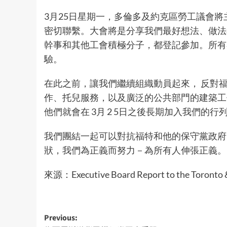
3月25日星期一，多倫多及約克區勞工議會
密切聯繫。大會將是分享我們最好想法、做法
幹事和其他工會積極分子，都登記參加。所有
驗。
在此之前，讓我們繼續組織動員起來， 反對
作、托兒服務，以及廣泛的公共部門的建築工
他們就會在 3月 2 5日之後長期加入我們的行
我們團結一起可以對抗福特和他的保守黨政府
狀，我們為正義而努力－為所有人伸張正義。
來源：Executive Board Report to the Toronto & 
Post
Previous: