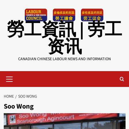
Skip
to
content
勞工資訊 | 劳工
资讯
CANADIAN CHINESE LABOUR NEWS AND INFORMATION
Primary
Menu
HOME
SOO WONG
Soo Wong