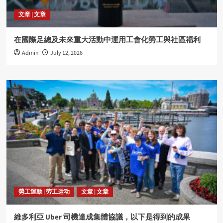
文章 | 文章
在國際足總及未來重大活動中運用工會化勞工與社區福利
Admin
July 12, 2026
勞工運動 | 劳工运动
文章 | 文章
維多利亞 Uber 司機達成集體協議，以下是得到的成果