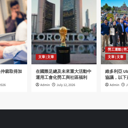
勞工運動 | 
文章 | 文章
文章 | 文章
過仲裁取得加
在國際足總及未來重大活動中
維多利亞 U
運用工會化勞工與社區福利
協議，以下
2026
Admin
July 12, 2026
Admin
J