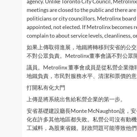
agency. Unlike Toronto City Council, Metrolinx
meetings are closed to the public and there ar
politicians or city councillors. Metrolinx boar
appointed, not elected. If Metrolinx becomes r
complain to about service levels, cleanliness, o
如果上傳取得進展，地鐵將轉移到安省的公交機構Me
不對公眾負責。Metrolinx董事會議不對
議員。Metrolinx 董事會成員是從私營企業徵
地鐵負責，市民對服務水平、清潔和票價的意
打開私有化大門
上傳是將系統出售給私營企業的第一步。
安省基礎建設廳長Monte McNaughto
化在許多其他地區都失敗。私營公司沒有動機
工減料，為股東省錢。財政問題可能導致他們