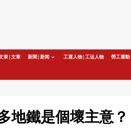
文章 | 文章
新聞 | 新闻
工運人物 | 工运人物
勞工運動 
多地鐵是個壞主意？