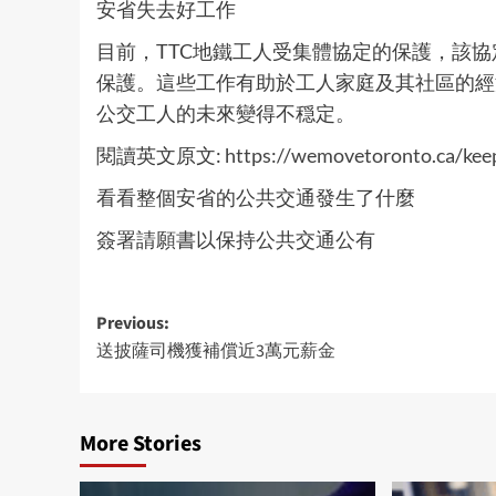
安省失去好工作
目前，TTC地鐵工人受集體協定的保護，該
保護。這些工作有助於工人家庭及其社區的經
公交工人的未來變得不穏定。
閱讀英文原文:
https://wemovetoronto.ca/keep
看看整個安省的公共交通發生了什麼
簽署請願書以保持公共交通公有
Post
Previous:
送披薩司機獲補償近3萬元薪金
navigation
More Stories