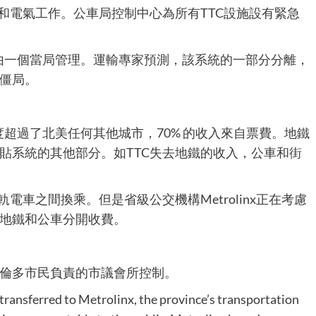
和電氣工作。公車局控制中心為所有TTC設施設有緊急
不再由一個當局管理。運輸專家預測，該系統的一部分分離，
僵局。
程度超過了北美任何其他城市，70% 的收入來自票費。地鐵
貼系統的其他部分。如TTC失去地鐵的收入，公車和街
電車之間換乘。但是省級公交機構Metrolinx正在考慮
地鐵和公車分開收費。
倫多市民負責的市議會所控制。
transferred to Metrolinx, the province’s transportation