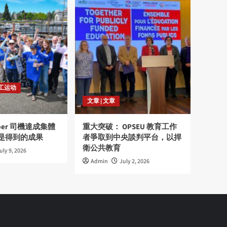
劳工运动
文章 | 文章
ber 司機達成集體
重大突破： OPSEU 教育工作
是得到的成果
者爭取到中央談判平台，以捍
衛公共教育
uly 9, 2026
Admin
July 2, 2026