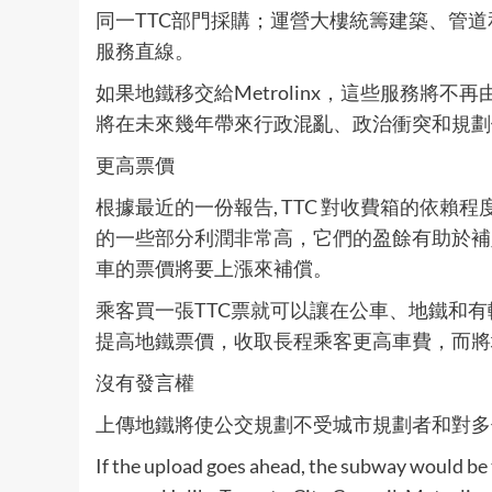
同一TTC部門採購；運營大樓統籌建築、管道
服務直線。
如果地鐵移交給Metrolinx，這些服務將
將在未來幾年帶來行政混亂、政治衝突和規劃
更高票價
根據最近的一份報告, TTC 對收費箱的依賴
的一些部分利潤非常高，它們的盈餘有助於補
車的票價將要上漲來補償。
乘客買一張TTC票就可以讓在公車、地鐵和有軌
提高地鐵票價，收取長程乘客更高車費，而將
沒有發言權
上傳地鐵將使公交規劃不受城市規劃者和對多
If the upload goes ahead, the subway would be 