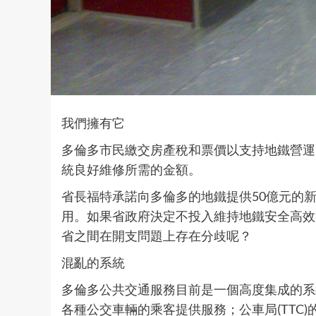
我們擁有它
多倫多市民繳交房產稅和票價以支持地鐵營運
統良好維修所需的金額。
省長福特承諾向多倫多的地鐵提供50億元的
用。如果省政府決定不投入維持地鐵安全高效
省之間在開支問題上存在分歧呢？
混亂的系統
多倫多公共交通服務目前是一個高度集成的系
各種公交車輛的乘客提供服務；公車局(TTC