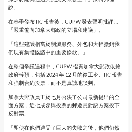
說。
在春季發布 IIC 報告後，CUPW 發表聲明批評其
「嚴重偏向加拿大郵政的立場和建議」。
「這些建議相當於削減服務、外包和大幅撤銷我
們現有集體協議中的重要條款。」
在整個爭議過程中，CUPW 指責加拿大郵政依賴
政府幹預，包括 2024 年 12 月的
復工令
、
IIC 報告
和
強制合約投票
，而不是真誠地談判。
加拿大郵政員工於七月否決了公司最新提出的全
面方案，近七成參與投票的郵遞員對該方案投下
反對票。
「即使在他們遭受了巨大的失敗之後，他們仍然