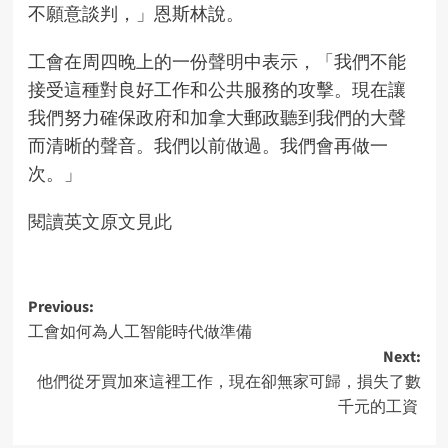
不願意談判，」恩斯林說。
工會在周四晚上的一份
聲明
中表示，「我們不能
接受這種對良好工作和公共服務的攻擊。現在讓
我們努力確保政府和加拿大郵政聽到我們的大聲
而清晰的聲音。我們以前做過。我們會再做一
次。」
閱讀英文原文見此
Post
Previous:
工會如何為人工智能時代做準備
navigation
Next:
他們從牙買加來這裡工作，現在卻無家可歸，損失了數
千元的工資