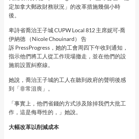
定加拿大郵政財務狀況」的改革措施幾個小時
後。
卑詩省喬治王子城 CUPW Local 812 主席妮可·喬
伊納德 （Nicole Chouinard） 告
訴 PressProgress，她的工會周四下午收到通知，
指示他們將工人從工作現場撤走，並在他們的設
施前設置糾察線。
她說，喬治王子城的工人在聽到政府的聲明後感
到「非常沮喪」。
「事實上，他們省錢的方式涉及除掉我們大批工
作，這是侮辱性的，」她說。
大幅改革以削減成本