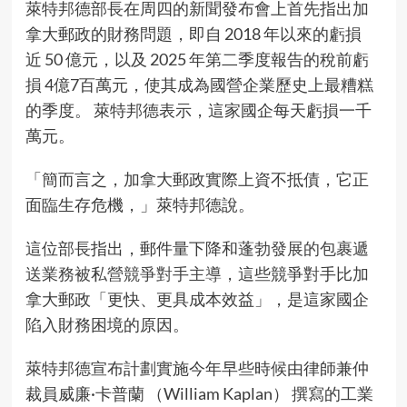
萊特邦德部長在周四的新聞發布會上首先指出加
拿大郵政的財務問題，即自 2018 年以來的虧損
近 50 億元，以及 2025 年第二季度報告的稅前虧
損 4億7百萬元，使其成為國營企業歷史上最糟糕
的季度。 萊特邦德表示，這家國企每天虧損一千
萬元。
「簡而言之，加拿大郵政實際上資不抵債，它正
面臨生存危機，」萊特邦德說。
這位部長指出，郵件量下降和
蓬勃發展的包裹遞
送業務被私營競爭對手主導
，這些競爭對手比加
拿大郵政「更快、更具成本效益」，是這家國企
陷入財務困境的原因。
萊特邦德宣布計劃實施今年早些時候由律師兼仲
裁員威廉·卡普蘭 （William Kaplan） 撰寫的工業