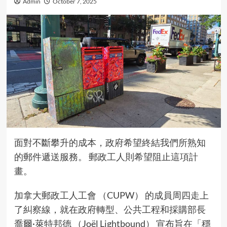
Admin
October 7, 2025
面對不斷攀升的成本，政府希望終結我們所熟知
的郵件遞送服務。 郵政工人則希望阻止這項計
畫。
加拿大郵政工人工會 （CUPW） 的成員周四走上
了糾察線，就在政府轉型、公共工程和採購部長
喬爾·萊特邦德 （Joël Lightbound） 宣布旨在「穩