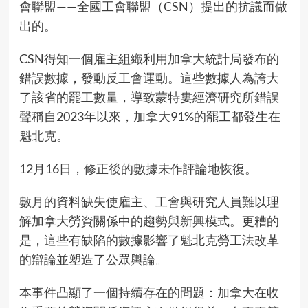
會聯盟——全國工會聯盟（CSN）提出的抗議而做
出的。
CSN得知一個雇主組織利用加拿大統計局發布的
錯誤
數據
，發動
反工會運動
。這些數據
人為誇大
了該省的罷工數量，導致蒙特婁經濟研究所
錯誤
聲稱
自2023年以來，加拿大91%的罷工都發生在
魁北克。
12月16日，
修正後的數據未作評論地恢復
。
數月的資料缺失使雇主、工會與研究人員難以理
解加拿大勞資關係中的趨勢與新興模式。更糟的
是，這些有缺陷的數據影響了魁北克勞工法改革
的
辯論
並塑造了公眾輿論。
本事件凸顯了一個持續存在的問題：加拿大在收