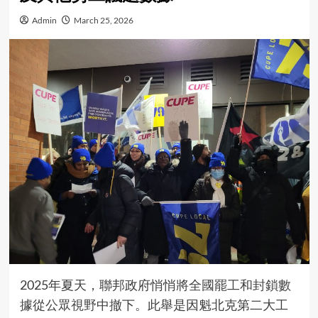
Admin
March 25, 2026
2025年夏天，聯邦政府
悄悄將全國罷工和封鎖數
據從公眾視野中撤
下。此舉是因魁北克第二大工