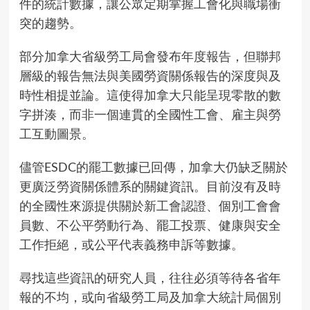
件的
統計數據
，讓公眾定期掌握工會化與職場衝
突的趨勢。
部分加拿大省級勞工局會發布
年度報告
，但聯邦
層級的報告無法與美國勞資關係報告的深度與及
時性相提並論。這使得加拿大只能呈現零散的數
字拼湊，而非一個連貫的全國性工會、雇主與勞
工互動圖景。
儘管ESDC的罷工數據已回傳，加拿大仍缺乏關於
更廣泛勞資關係體系的關鍵資訊。目前沒有及時
的全國性來源提供關於新工會認證、個別工會會
員數、不公平勞動行為、罷工投票、健康與安全
工作拒絕，或公平代表義務申訴等數據。
尋找這些資訊的研究人員，往往必須等待各省年
報的不均，或向省級勞工局及加拿大統計局個別