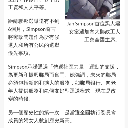
工資和人人平等。
距離聯邦選舉還有不到
Jan Simpson首位黑人婦
6個月，Simpson誓言
女當選加拿大郵政工人
將郵政問題作為所有候
工會全國主席。
選人和所有公民的選舉
優先事項。
Simpson承諾通過「傳遞社區力量」運動的支援，
為更新和振興郵局而奮鬥。她強調，未來的郵局
必須包括新的和擴大的服務，如郵局銀行、向老
年人提供服務和氣候友好型運送模式。現在是改
變的時候。
另一個歷史性的第一次，是當選全國執行委員會
成員的婦女人數創歷史新高。