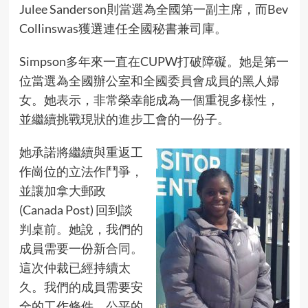
Julee Sanderson則當選為全國第一副主席，而Bev
Collinswas獲選連任全國秘書兼司庫。
Simpson多年來一直在CUPW打破障礙。她是第一
位當選為全國辦公室和全國委員會成員的黑人婦
女。她表示，非常榮幸能成為一個重視多樣性，
並繼續挑戰現狀的進步工會的一份子。
她承諾將繼續與重返工
作崗位的立法作鬥爭，
並讓加拿大郵政
(Canada Post) 回到談
判桌前。她說，我們的
成員需要一份新合同。
這次仲裁已經持續太
久。我們的成員需要安
全的工作條件、公平的