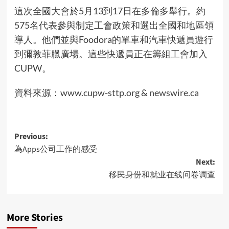
這次全國大會於5月13到17日在多倫多舉行。約
575名代表參與制定工會政策和選出全國和地區領
導人。他們並與Foodora的單車和汽車快遞員遊行
到彌敦菲臘廣場。這些快遞員正在籌組工會加入
CUPW。
資料來源：
www.cupw-sttp.org
&
newswire.ca
Post
Previous:
為Apps公司工作的感受
navigation
Next:
移民身份和就业在线问卷调查
More Stories