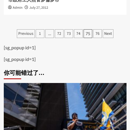
市政府工人照管多倫多市
Admin
July 27, 2012
Posts
Previous
1
72
73
74
76
Next
…
75
pagination
[sg_popup id=1]
[sg_popup id=1]
你可能错过了…