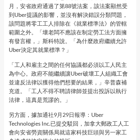
月，安省政府通過了第88號法案，該法案顯然受
到Uber提議的影響，並沒有解決錯誤分類問題，
該問題將零工工人排除在《就業標準法》的管轄
範圍之外。「壞老闆不應該在制定勞工法方面擁
有發言權，」斯科特說。「為什麼政府繼續允許
Uber決定其就業標準？」
「工人和雇主之間的任何協議都必須以工人民主
為中心。政府不能繼續讓Uber破壞工人組織工會
並違反法律以獲得他們想要的結果，」辛普森補
充道。「工人不得不聘請律師並提出投訴以執行
法律，這真是荒謬的。」
另方面，
據加通社9月29日報導
：Uber
Technologies Inc.已提交駁回，加拿大郵政工人工
會向安省勞資關係局就這家科技巨頭與另一家工