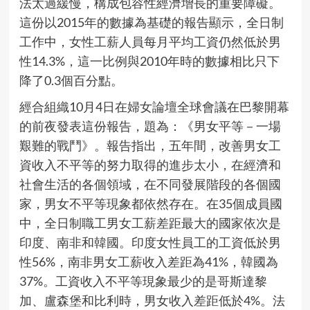
法太過緩慢，構成包容性經濟增長的重要障礙。
這份以2015年的數據為基礎的報告顯示，全日制
工作中，女性工薪人員每月平均工資仍然低於男
性14.3%，這一比例與2010年時的數據相比只下
降了0.3個百分點。
經合組織10月4日在婦女論壇全球會議在巴黎開幕
的前夜發表這份報告，題為：《男女平等－一場
艱難的戰鬥》。報告指出，五年間，改善男女工
資收入不平等的努力取得的進步太小，在經濟和
社會生活的各個領域，在不同發展階段的各個國
家，男女不平等現象都依然存在。在35個成員國
中，全日制職工男女工薪差距最大的國家依次是
印度、南非和韓國。印度女性員工的工資低於男
性56%，南非男女工薪收入差距為41%，韓國為
37%。工資收入不平等現象最少的是哥斯達黎
加、盧森堡和比利時，男女收入差距低於4%。法