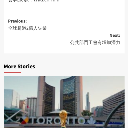
Post
Previous:
全球超過2億人失業
navigation
Next:
公共部門工會有增加潛力
More Stories