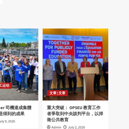
劳工运动
文章 | 文章
ber 司機達成集體
重大突破： OPSEU 教育工作
是得到的成果
者爭取到中央談判平台，以捍
衛公共教育
uly 9, 2026
Admin
July 2, 2026