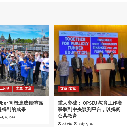
劳工运动
文章 | 文章
文章 | 文章
Uber 司機達成集體協
重大突破： OPSEU 教育工作者
是得到的成果
爭取到中央談判平台，以捍衛
公共教育
uly 9, 2026
Admin
July 2, 2026