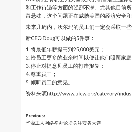
和工作待遇等方面的强烈不满。尤其他目前所
富悬殊，这个问题正在威胁美国的经济安全和
未来几周内，沃尔玛的员工们一定会采取一些
新CEO Doug可以做的5件事：
1. 将最低年薪提高到25,000美元；
2. 给员工更多的业余时间以便让他们照顾家庭
3. 停止对提意见员工的打击报复；
4. 尊重员工；
5. 倾听员工的意见。
资料来源
http://www.ufcw.org/category/indust
Post
Previous:
华裔工人网络举办论坛关注安省大选
navigation