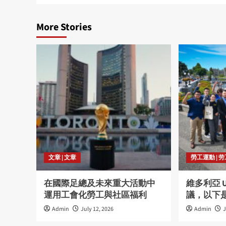
More Stories
文章 | 文章
勞工運動 | 
在國際足總及未來重大活動中
維多利亞 
運用工會化勞工與社區福利
議，以下
Admin
July 12, 2026
Admin
J