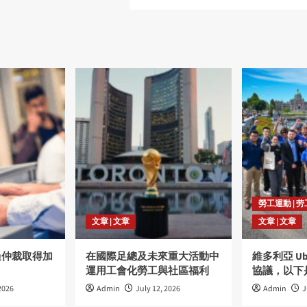
勞工運動 | 
文章 | 文章
文章 | 文章
過仲裁取得加
在國際足總及未來重大活動中
維多利亞 U
運用工會化勞工與社區福利
協議，以下
2026
Admin
July 12, 2026
Admin
J