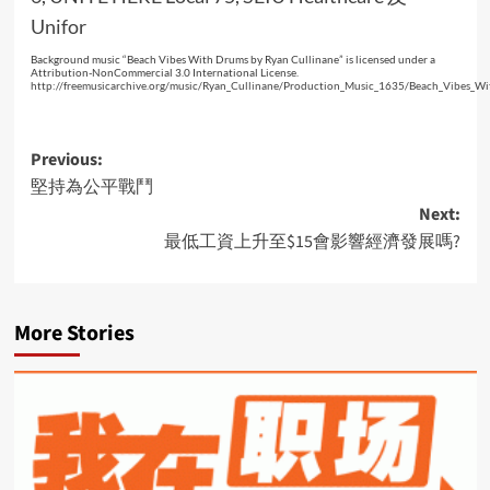
Unifor
Background music “Beach Vibes With Drums by Ryan Cullinane” is licensed under a
Attribution-NonCommercial 3.0 International License.
http://freemusicarchive.org/music/Ryan_Cullinane/Production_Music_1635/Beach_Vibes_W
Post
Previous:
堅持為公平戰鬥
navigation
Next:
最低工資上升至$15會影響經濟發展嗎?
More Stories