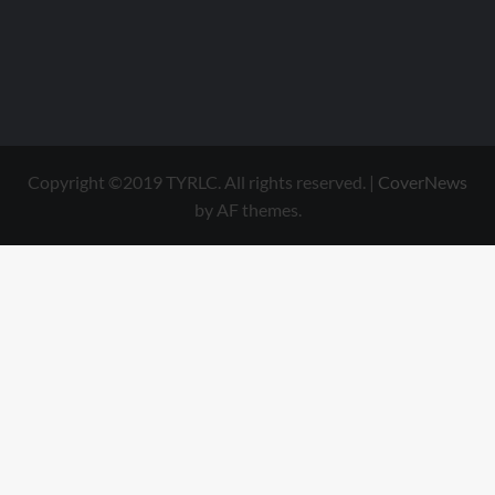
Copyright ©2019 TYRLC. All rights reserved.
|
CoverNews
by AF themes.