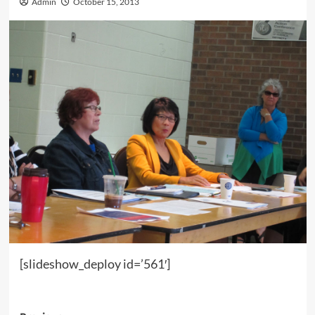
Admin
October 15, 2013
[slideshow_deploy id=’561′]