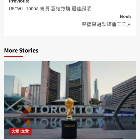
Post
Previous:
UFCW L-1000A 會員 團結致勝 最佳證明
navigation
Next:
聲援皇冠製罐罷工工人
More Stories
文章 | 文章