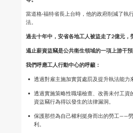
當道格·福特省長上台時，他的政府削減了執
法。
過去十年中，安省各地工人被盜走了2億元，勞
遏止薪資盜竊是公共衛生領域的一項上游干預
我們呼應工人行動中心的呼籲：
透過對雇主施加實質處罰及提升執法能力來
透過實施策略性職場檢查、改善未付工資的
資盜竊行為得以發生的法律漏洞。
保護那些為自己權利挺身而出的勞工——
利。