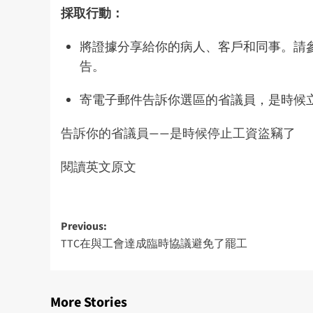
採取行動：
將證據分享給你的病人、客戶和同事。請
告
。
寄電子郵件告訴你選區的省議員，是時候
告訴你的省議員——是時候停止工資盜竊了
閱讀英文原文
Post
Previous:
TTC在與工會達成臨時協議避免了罷工
navigation
More Stories