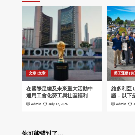
文章 | 文章
勞工運動 | 
在國際足總及未來重大活動中
維多利亞 
運用工會化勞工與社區福利
議，以下
Admin
July 12, 2026
Admin
J
你可能错过了…