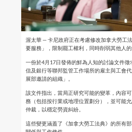
渥太華 —
卡尼政府
正在考慮修改加拿大勞工
要服務」，限制罷工權利，同時削弱其他人
一份於4月17日發佈的鮮為人知的討論文件
信及銀行等聯邦監管工作場所的雇主與工會代
展部邀請的組織」。
該文件指出，當局正研究可能的變革，內容可
務（包括按行業或地理位置劃分），並可能允
仲裁，以穩定勞資糾紛。
這些變更涵蓋了《加拿大勞工法典》的所有部
關係與工作條件。