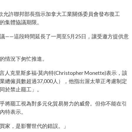
條款允許聯邦部長指示加拿大工業關係委員會發布復工
期的集體協議期限。
議——這段時間延長了一周至5月25日，讓受邀方提供意
響的情況下匆忙推進。
人克里斯多福·莫內特(Christopher Monette)表示，該
業總僱員數超過37,000人），他指出渥
太華
正考慮制定
等同於禁止罷工」。
乎將罷工視為對多元化貿易努力的威脅。但你不能在引
莫內特表示。
國買家，是影響世代的錯誤。」