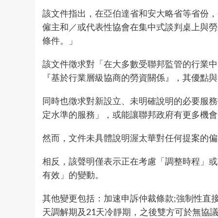
該文件指出，在
亞伯達
省和
安大略
省等省份，
僱主和／或代表性協會在集中式談判桌上與勞
條件。」
該文件徵求對「在大多數受聯邦監管的行業中
『基於行業層級協商的勞資關係』，其優點
同時也徵求對新設立、未明確說明的必要服務
定水準的服務」，或能讓聯邦政府有更多機
然而，文件未具體說明渥太華對任何提案的
相反，該聲明僅表示正在考慮「調整時程」或
有效」的變動。
其他變更包括：加速申訴仲裁條款;強制性直接
天調解期及21天冷靜期，之後雙方可於無協議