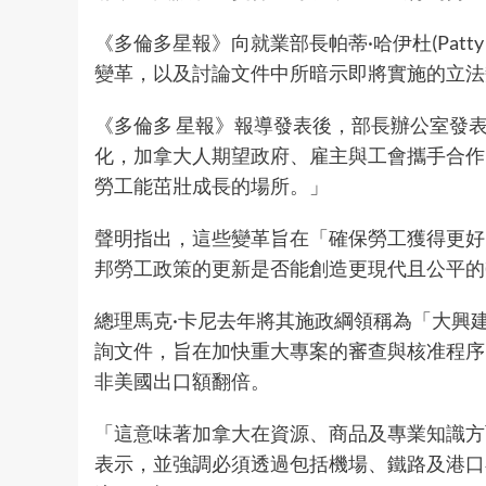
《多倫多星報》向就業部長帕蒂·哈伊杜(Patt
變革，以及討論文件中所暗示即將實施的立
《多倫多 星報》報導發表後，部長辦公室發
化，加拿大人期望政府、雇主與工會攜手合作
勞工能茁壯成長的場所。」
聲明指出，這些變革旨在「確保勞工獲得更好
邦勞工政策的更新是否能創造更現代且公平
總理馬克·卡尼去年將其施政綱領稱為「大興
詢文件，旨在加快重大專案的審查與核准程序
非美國出口額翻倍。
「這意味著加拿大在資源、商品及專業知識方面
表示，並強調必須透過包括機場、鐵路及港口