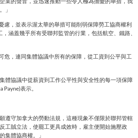
企業的聲音，並迅速推動一些令人極為擔憂的舉措，我
權。」
深感憂慮，並表示渥太華的舉措可能削弱保障勞工協商權利
工，涵蓋幾乎所有受聯邦監管的行業，包括航空、鐵路、
岌岌可危，連同集體協議中所有的保障，從工資到公平與工
集體協議中從薪資到工作公平性與安全性的每一項保障
 Payne)表示。
願遵守加拿大的勞動法規，這種現象不僅限於聯邦管轄
反工賊立法，使罷工更具成效時，雇主便開始施壓政
工的集體協商權。」