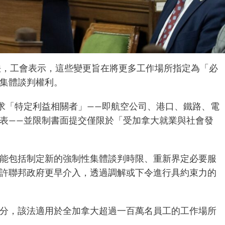
法，工會表示，這些變更旨在將更多工作場所指定為「必
的集體談判權利。
徵求「特定利益相關者」——即航空公司、港口、鐵路、電
表——並限制書面提交僅限於「受加拿大就業與社會發
能包括制定新的強制性集體談判時限、重新界定必要服
許聯邦政府更早介入，透過調解或下令進行具約束力的
分，該法適用於全加拿大超過一百萬名員工的工作場所