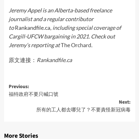
Jeremy Appel is an Alberta-based freelance
journalist and a regular contributor
to
Rankandfile.ca
, including
special coverage
of
Cargill-UFCW bargaining in 2021. Check out
Jeremy’s reporting at
The Orchard
.
原文連接：
Rankandfile.ca
Post
Previous:
福特政府不要只喊口號
navigation
Next:
所有的工人都去哪兒了？不要責怪新冠病毒
More Stories