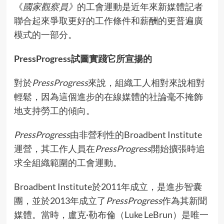
《
國家觀察員》
的工會運動是近年來新媒體記者
聯合起來爭取更好的工作條件和薪酬的更普遍廣
模式的一部分。
PressProgress試圖實踐它所宣揚的
對於
PressProgress
來說，組織工人相對來說相對
輕鬆，因為這個進步的在線媒體的社論毫不掩飾
地支持勞工的傾向。
PressProgress
由非營利性的Broadbent Institute
運營，其工作人員在
PressProgress
開始擴張時追
求全組織範圍的工會運動。
Broadbent Institute於2011年成立，是進步智囊
團，並於2013年成立了
PressProgress
作為其新聞
媒體。當時，盧克·勒布倫（Luke LeBrun）是唯一