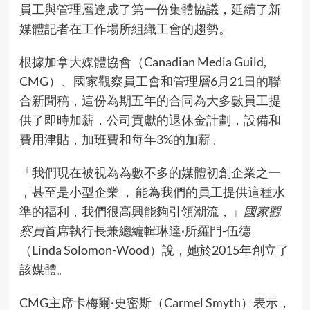
員工與管理層達成了第一份集體協議，延續了新
媒體記者在工作場所組織工會的趨勢。
根據加拿大媒體協會（Canadian Media Guild,
CMG）、國家觀察員工會和管理層6月21日的聯
合
新聞稿
，這份為期五年的合同為大多數員工提
供了即時加薪，公司貢獻的退休金計劃，設備和
費用津貼，加班費和每年3%的加薪。
「我們現在被視為為數不多的媒體初創企業之一
，甚至是小型企業 ， 能為我們的員工提供這種水
準的福利，我們很高興能夠引領潮流，」
國家觀
察員
首席執行長兼總編輯琳達·所羅門-伍德
（Linda Solomon-Wood）說，她於2015年創立了
該媒體。
CMG主席卡梅爾·史密斯（Carmel Smyth）表示，