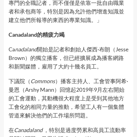
專門的全職記者，而不僅僅是依靠一批自由職業
者和承包商等，特別是因為允許他們增進知識並
建立他們所報導的東西的專業知識。」
Canadaland的精疲力竭
Ca
nadaland
開始是記者和創始人傑西·布朗（Jesse
Brown）的獨立播客，但已經擴展成為播客網路
和新聞媒體，雇用了大約十幾名員工。
下議院（
Commons
）播客主持人、工會管事阿希·
曼恩（Arshy Mann）回憶起2019年9月左右開始
的工會運動，其動機很大程度上是受到其他地方
工會化的相同力量的推動，希望工人有一個集體
管道來解決他們的工作場所問題。
在
Canadaland
，特別是過度勞累和高員工流動率