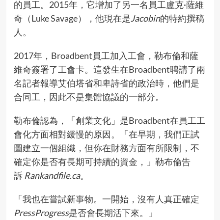
的員工。2015年，它增加了另一名員工盧克·薩維
奇（Luke Savage），他現在是
Jacobin
的特約撰稿
人。
2017年，Broadbent員工加入工會，勒布倫和薩
維奇簽署了工會卡。這發生在Broadbent聘請了兩
名記者報導艾伯塔省和卑詩省的政治時，他們是
合同工，因此不是集體協議的一部分。
勒布倫認為，「創業文化」是Broadbent在員工工
會化方面相對緩慢的原因。「在早期，我們正試
圖建立一個組織，但你在財務方面有所限制，不
確定你是否有長期可持續的資金，」勒布倫告
訴
Rankandfile.ca
。
「我也在嘗試新事物。一開始，沒有人真正確定
PressProgress
是否會長期活下來。」