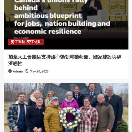
勞工運動 | 劳工运动
加拿大工會團結支持雄心勃勃就業藍圖、國家建設與經
濟韌性
Admin
May 20, 2026