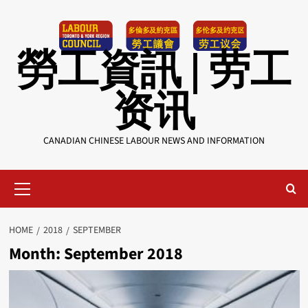
Skip
to
content
勞工資訊 | 劳工
资讯
CANADIAN CHINESE LABOUR NEWS AND INFORMATION
Primary
Menu
HOME
2018
SEPTEMBER
Month:
September 2018