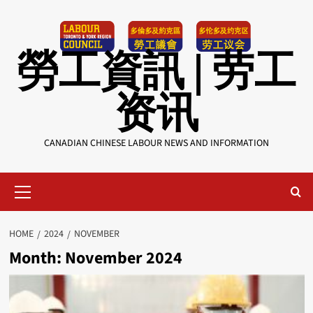
Skip
to
content
勞工資訊 | 劳工
资讯
CANADIAN CHINESE LABOUR NEWS AND INFORMATION
Primary
Menu
HOME
2024
NOVEMBER
Month:
November 2024