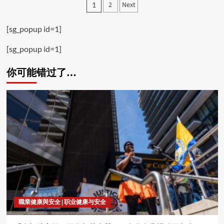
Posts
2
Next
1
pagination
[sg_popup id=1]
[sg_popup id=1]
你可能错过了…
職業健康與安全 | 职业健康与安全