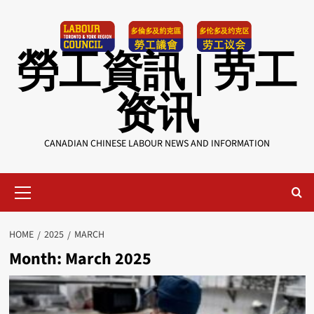
Skip
to
content
勞工資訊 | 劳工
资讯
CANADIAN CHINESE LABOUR NEWS AND INFORMATION
Primary
Menu
HOME
2025
MARCH
Month:
March 2025