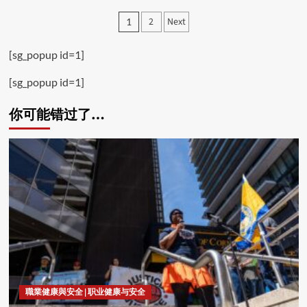
Posts
2
Next
1
pagination
[sg_popup id=1]
[sg_popup id=1]
你可能错过了…
職業健康與安全 | 职业健康与安全