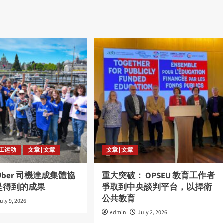
劳工运动
文章 | 文章
文章 | 文章
Uber 司機達成集體協
重大突破： OPSEU 教育工作者
是得到的成果
爭取到中央談判平台，以捍衛
公共教育
uly 9, 2026
Admin
July 2, 2026