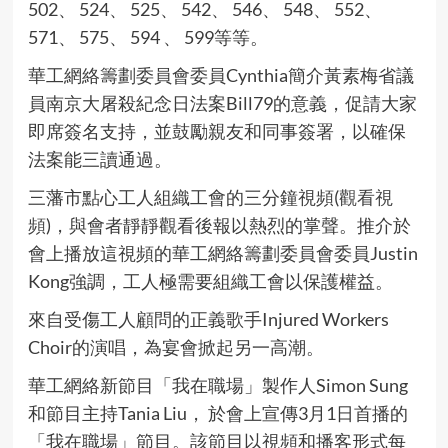
502、 524、 525、 542、 546、 548、 552、
571、 575、 594 、 599等等。
華工網絡籌劃委員會委員Cynthia簡介黃素梅省議
員南京大屠殺紀念日法案Bill79的意義，促請大家
即席簽名支持，並鼓勵親友和同事簽署，以確保
法案能三讀通過。
三藩市點心工人組織工會的三分鐘視頻(
觀看視
頻
)，與會者靜靜觀看後報以熱烈的掌聲。推介於
會上播放這視頻的華工網絡籌劃委員會委員Justin
Kong強調，工人極需要組織工會以保護權益。
來自受傷工人顧問的正義歌手Injured Workers
Choir的演唱，為宴會掀起另一高潮。
華工網絡新節目「我在職場」製作人Simon Sung
和節目主持Tania Liu， 於會上宣傳3月1日首播的
「我在職場」節目。該節目以視頻和播客形式每