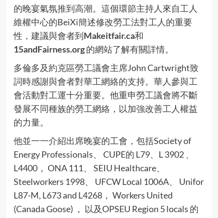
的晚宴氣氛推到高潮。這個環節主持人來自工人
維權中心的BeiXi簡述修改勞工法對工人的重要
性，建議與會者到
Makeitfair.ca
和
15andFairness.org
的網站了解有關詳情。
多倫多及約克區勞工議會主席John Cartwright致
詞時感謝與會者對華工網絡的支持。華人參與工
會活動對工運十分重要。他重申勞工議會將不斷
發展不同種族的勞工網絡，以加強改善工人權益
的力量。
他並一一介紹出席晚宴的工會，包括Society of
Energy Professionals、 CUPE的 L79、L 3902 、
L4400， ONA 111、 SEIU Healthcare、
Steelworkers 1998、 UFCW Local 1006A、 Unifor
L87-M, L673 and L4268， Workers United
(Canada Goose) ， 以及OPSEU Region 5 locals 的