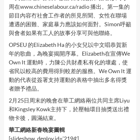
周在
www.chineselabour.ca/radio
播出。第一集的
節目內容冇社會工作者的所見所聞、女性在聯場
遭遇的困難、家庭暴力應該如何面對。Simon呼籲
與會者如果有工人的故事分享可與他聯絡。
OPSEU 的Elizabeth Ha 的小女兒以中文唱恭賀新
年的歌曲，為晚宴揭開序幕。Elizabeth在宣傳We
Own It 運動時，力陳公共財產私有化的壞處，使
省民以較高的費用得到較差的服務。We Own It 運
動的代表從簽署支持運動的表格中抽出多名得獎
者贈予禮品。
2月25日周末的晚會在華工網絡兩位共同主席Liyu
和Kingsley Kowk主持下，於壓軸環目抽獎送出禮
物卡後，圓滿結束。
華工網絡新春晚宴圖輯
[slideshow_deploy id=’2194′]