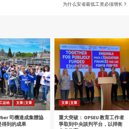
为什么安省最低工资必须增长？
劳工运动
文章 | 文章
文章 | 文章
Uber 司機達成集體協
重大突破： OPSEU 教育工作者
是得到的成果
爭取到中央談判平台，以捍衛