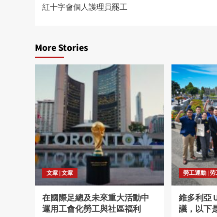
紅十字會個人護理員罷工
navigation
More Stories
文章 | 文章
勞工運動 | 
在國際足總及未來重大活動中
維多利亞 
運用工會化勞工與社區福利
議，以下