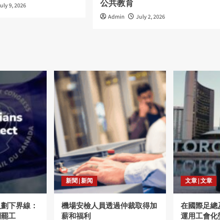
公共教育
uly 9, 2026
Admin
July 2, 2026
新聞 | 新闻
文章 | 文章
人劃下界線：
機場安檢人員透過仲裁取得加
在國際足總
制罷工
薪和福利
運用工會化