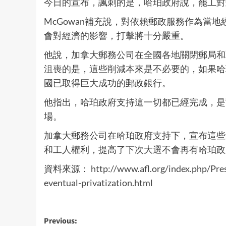
今日的宣布，諷刺的是，哈珀政府說，罷工對
McGowan補充說，對依賴郵政服務作為當
會對經濟的影響，打擊將十分嚴重。
他說，加拿大郵務公司在全國各地關閉郵局和
沮喪的是，這些削減本來是不必要的，如果哈
國已取得巨大成功的郵政銀行。
他指出，哈珀政府支持這一切都已經完成，是
場。
加拿大郵務公司在哈珀政府支持下，宣布這些
和工人權利，提高了下次大選不會再有哈珀政
資料來源：
http://www.afl.org/index.php/Pres
eventual-privatization.html
Post
Previous: