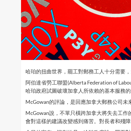
哈珀的扭曲世界，罷工對郵務工人十分需要，
阿伯達省勞工聯盟(Alberta Federation of 
哈珀政府試圖破壞加拿人所依賴的基本服務的
McGowan的評論，是回應加拿大郵務公司
McGowan說，不單只橫跨加拿大將失去工作
會對這樣的建議改變感到痛苦。對長者和殘障