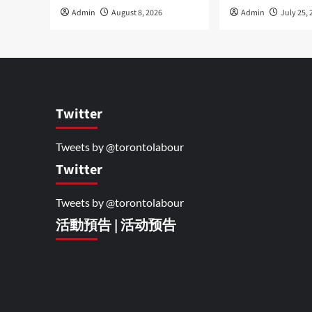
Admin
August 8, 2026
Admin
July 25, 
Twitter
Tweets by @torontolabour
Twitter
Tweets by @torontolabour
活動預告 | 活动预告