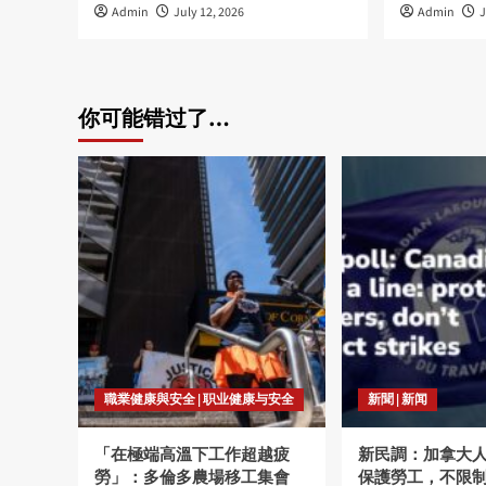
Admin
July 12, 2026
Admin
J
你可能错过了…
職業健康與安全 | 职业健康与安全
新聞 | 新闻
「在極端高溫下工作超越疲
新民調：加拿大
勞」：多倫多農場移工集會
保護勞工，不限